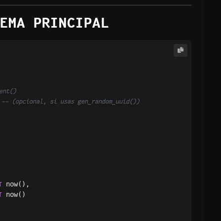
EMA PRINCIPAL
ent()
 
-- (opcional, si usas gen_random_uuid())
 now(),

T
 now()

T