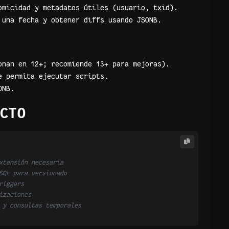
omicidad y metadatos útiles (usuario, txid).
 una fecha y obtener diffs usando JSONB.
onan en 12+; recomiende 13+ para mejoras).
e permita ejecutar scripts.
ONB.
CTO
xtensión necesaria
SQL para versionado
riggers
izaciones
 y consultas temporales