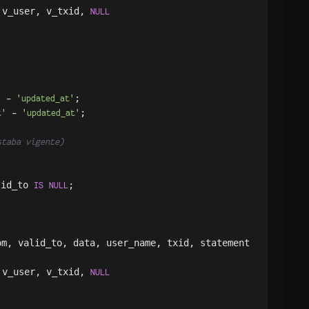
 v_user, v_txid, 
NULL
;

'
-
'updated_at'
;

t'
-
'updated_at'
staba vigente)
lid_to 
;

IS
NULL
m, valid_to, data, user_name, txid, statement

 v_user, v_txid, 
NULL