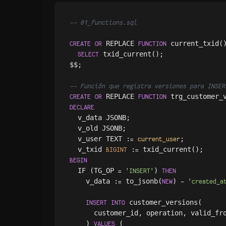
-- 01_functions.sql
 REPLACE 
 current_txid(
CREATE
OR
FUNCTION
 txid_current();

SELECT
$$;

-- Función que registra versiones para INSER
 REPLACE 
 trg_customer_
CREATE
OR
FUNCTION
DECLARE
  v_data JSONB;

  v_old JSONB;

  v_user TEXT :
;

=
current_user
  v_txid 
 :
BIGINT
=
BEGIN
  IF (TG_OP 
) 
=
'INSERT'
THEN
    v_data :
 to_jsonb(
) 
=
NEW
-
'created_a
 customer_versions(

INSERT
INTO
      customer_id, operation, valid_fro
    ) 
 (

VALUES