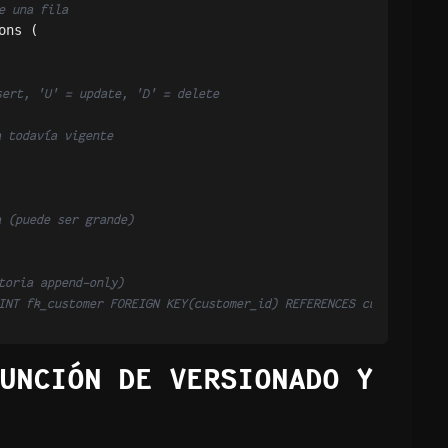
e una fila
ns (

sert, 'U' = update, 'D' = delete
a todavía vigente
a (puede ser grande)
toria append-only)
INT fk_customer FOREIGN KEY(customer_id) REFERENCES customers(id
UNCIÓN DE VERSIONADO Y