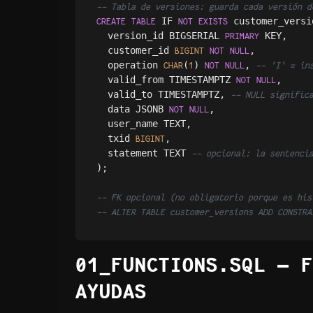
-- Tabla de versiones: guarda cada versión d
 IF 
 customer_versio
CREATE
TABLE
NOT
EXISTS
  version_id BIGSERIAL 
 KEY,

PRIMARY
  customer_id 
,

BIGINT
NOT
NULL
  operation 
(
) 
, 
CHAR
1
NOT
NULL
-- 'I' = in
  valid_from TIMESTAMPTZ 
,

NOT
NULL
  valid_to TIMESTAMPTZ, 
-- NULL signific
  data JSONB 
,

NOT
NULL
  user_name TEXT,

  txid 
,

BIGINT
  statement TEXT 
-- opcional: la sentenci
);

-- FK opcional (no obligatorio porque es his
-- ALTER TABLE customer_versions ADD CONSTRA
01_FUNCTIONS.SQL — F
AYUDAS