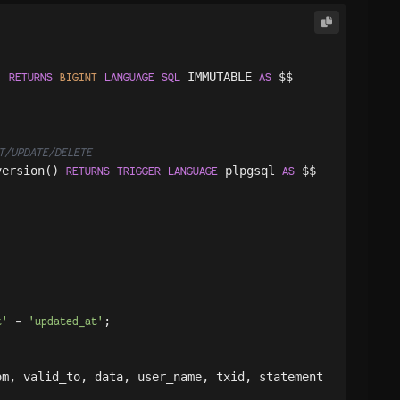
) 
 IMMUTABLE 
 $$

RETURNS
BIGINT
LANGUAGE
SQL
AS
T/UPDATE/DELETE
version() 
 plpgsql 
RETURNS
TRIGGER
LANGUAGE
AS
;

t'
-
'updated_at'
m, valid_to, data, user_name, txid, statement
