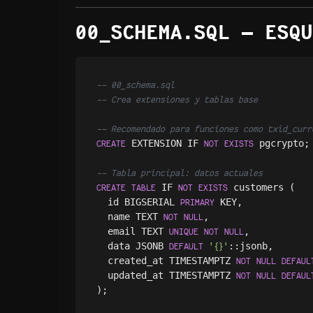
00_SCHEMA.SQL — ESQU
-- 00_schema.sql
-- Crea extensiones y tablas base
-- Recomendado para funciones como txid_curr
 EXTENSION IF 
 pgcrypto;
CREATE
NOT
EXISTS
-- Tabla principal: datos actuales
 IF 
 customers (

CREATE
TABLE
NOT
EXISTS
  id BIGSERIAL 
 KEY,

PRIMARY
  name TEXT 
,

NOT
NULL
  email TEXT 
,

UNIQUE
NOT
NULL
  data JSONB 
::jsonb,

DEFAULT
'{}'
  created_at TIMESTAMPTZ 
NOT
NULL
DEFAUL
  updated_at TIMESTAMPTZ 
NOT
NULL
DEFAUL
);
