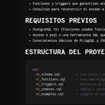
Funciones y triggers que garantizan at
Consultas para reconstruir el estado a
REQUISITOS PREVIOS
PostgreSQL 12+ (funciones usadas funci
Acceso a psql o una herramienta SQL qu
Conocimientos básicos de PL/pgSQL y JS
ESTRUCTURA DEL PROYE
sql
/
_schema.sql        
00
-- crea tablas y e
_functions.sql     
01
-- funciones PL/pg
_triggers.sql      
02
-- definición de t
_indexes.sql       
03
-- índices y optim
_examples.sql      
04
-- ejemplos de uso