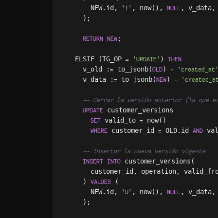
      NEW.id, 
, now(), 
, v_data,
'I'
NULL
    );

;

RETURN
NEW
  ELSIF (TG_OP 
) 
=
'UPDATE'
THEN
    v_old :
 to_jsonb(
) 
=
OLD
-
'created_at
    v_data :
 to_jsonb(
) 
=
NEW
-
'created_a
-- Cerrar la versión anterior (la que e
 customer_versions

UPDATE
 valid_to 
 now()

SET
=
 customer_id 
 OLD.id 
 va
WHERE
=
AND
-- Insertar la nueva versión vigente
 customer_versions(

INSERT
INTO
      customer_id, operation, valid_fro
    ) 
 (

VALUES
      NEW.id, 
, now(), 
, v_data,
'U'
NULL
    );
