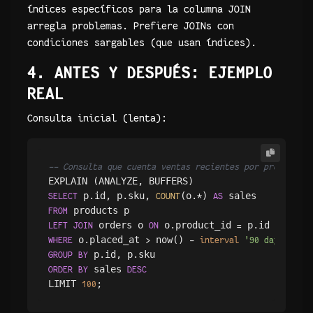
índices específicos para la columna JOIN
arregla problemas. Prefiere JOINs con
condiciones sargables (que usan índices).
4. ANTES Y DESPUÉS: EJEMPLO
REAL
Consulta inicial (lenta):
-- Consulta que cuenta ventas recientes por producto
 p.id, p.sku, 
(o.
) 
SELECT
COUNT
*
AS
FROM
 orders o 
 o.product_id 
LEFT
JOIN
ON
=
 o.placed_at 
 now() 
WHERE
>
-
interval
'90 days'
GROUP
BY
 sales 
ORDER
BY
DESC
LIMIT 
100