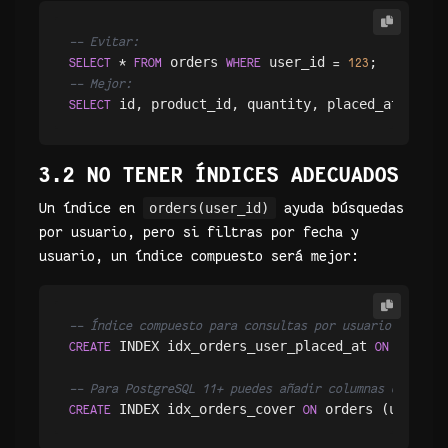
-- Evitar:
 orders 
 user_id 
SELECT
*
FROM
WHERE
=
123
-- Mejor:
 id, product_id, quantity, placed_at 
 
SELECT
FROM
3.2 NO TENER ÍNDICES ADECUADOS
Un índice en
orders(user_id)
ayuda búsquedas
por usuario, pero si filtras por fecha y
usuario, un índice compuesto será mejor:
-- Índice compuesto para consultas por usuario y fecha
 INDEX idx_orders_user_placed_at 
 orders
CREATE
ON
-- Para PostgreSQL 11+ puedes añadir columnas cubierta
 INDEX idx_orders_cover 
 orders (user_id
CREATE
ON