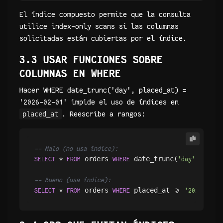
El índice compuesto permite que la consulta
utilice index-only scans si las columnas
solicitadas están cubiertas por el índice.
3.3 USAR FUNCIONES SOBRE
COLUMNAS EN WHERE
Hacer WHERE date_trunc('day', placed_at) =
'2026-02-01' impide el uso de índices en
placed_at
. Reescribe a rangos:
-- Malo (no usa índice):
 orders 
 date_trunc(
, place
SELECT
*
FROM
WHERE
'day'
-- Bueno (usa índice):
 orders 
 placed_at 
SELECT
*
FROM
WHERE
>=
'2026-02-01