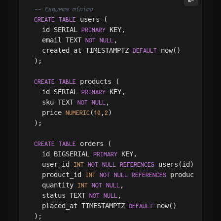
-- Esquema mínimo
 users (

CREATE
TABLE
  id SERIAL 
 KEY,

PRIMARY
  email TEXT 
,

NOT
NULL
  created_at TIMESTAMPTZ 
 now()

DEFAULT
);

 products (

CREATE
TABLE
  id SERIAL 
 KEY,

PRIMARY
  sku TEXT 
,

NOT
NULL
  price 
(
,
)

NUMERIC
10
2
);

 orders (

CREATE
TABLE
  id BIGSERIAL 
 KEY,

PRIMARY
  user_id 
 users(id),

INT
NOT
NULL
REFERENCES
  product_id 
 products(id),
INT
NOT
NULL
REFERENCES
  quantity 
,

INT
NOT
NULL
  status TEXT 
,

NOT
NULL
  placed_at TIMESTAMPTZ 
 now()

DEFAULT
);
