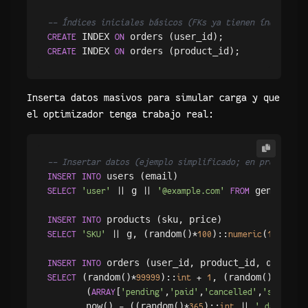
-- Índices iniciales básicos (FKs ya tienen índices im
 INDEX 
CREATE
ON
 INDEX 
CREATE
ON
Inserta datos masivos para simular carga y que
el optimizador tenga trabajo real:
-- Insertar datos (ejemplo simplificado; en producción
INSERT
INTO
 g 
 generate_
SELECT
'user'
||
||
'@example.com'
FROM
INSERT
INTO
 g, (random()
)::
(
,
) 
SELECT
'SKU'
||
*
100
numeric
10
2
FR
INSERT
INTO
 (random()
)::
, (random()
)::
SELECT
*
99999
int
+
1
*
999
       (
[
,
,
,
ARRAY
'pending'
'paid'
'cancelled'
'shipped'
       now() 
 ((random()
)::
)::
-
*
365
int
||
' days'