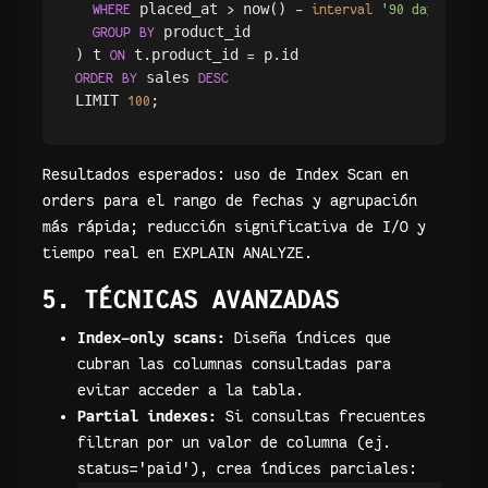
 placed_at 
 now() 
WHERE
>
-
interval
'90 days'
 product_id

GROUP
BY
) t 
 t.product_id 
ON
=
 sales 
ORDER
BY
DESC
LIMIT 
100
Resultados esperados: uso de Index Scan en
orders para el rango de fechas y agrupación
más rápida; reducción significativa de I/O y
tiempo real en EXPLAIN ANALYZE.
5. TÉCNICAS AVANZADAS
Index-only scans:
Diseña índices que
cubran las columnas consultadas para
evitar acceder a la tabla.
Partial indexes:
Si consultas frecuentes
filtran por un valor de columna (ej.
status='paid'), crea índices parciales: