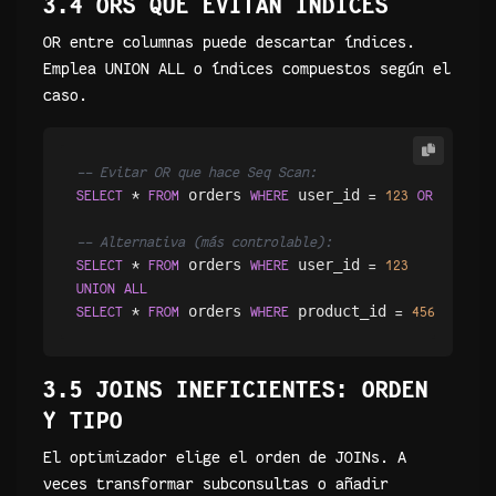
3.4 ORS QUE EVITAN ÍNDICES
OR entre columnas puede descartar índices.
Emplea UNION ALL o índices compuestos según el
caso.
-- Evitar OR que hace Seq Scan:
 orders 
 user_id 
 produc
SELECT
*
FROM
WHERE
=
123
OR
-- Alternativa (más controlable):
 orders 
 user_id 
SELECT
*
FROM
WHERE
=
123
UNION
ALL
 orders 
 product_id 
 us
SELECT
*
FROM
WHERE
=
456
AND
3.5 JOINS INEFICIENTES: ORDEN
Y TIPO
El optimizador elige el orden de JOINs. A
veces transformar subconsultas o añadir