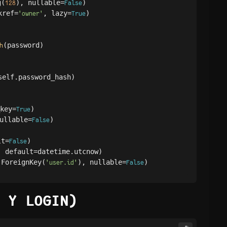
g(
), nullable=
)

128
False
kref=
, lazy=
)

'owner'
True
(password)

h
elf.password_hash)

key=
)

True
ullable=
)

False
lt=
)

False
 default=datetime.utcnow)

.ForeignKey(
), nullable=
'user.id'
False
 Y LOGIN)