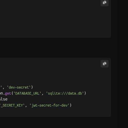
, 
)

Y'
'dev-secret'
on.
(
, 
)

get
'DATABASE_URL'
'sqlite:///data.db'
lse

, 
T_SECRET_KEY'
'jwt-secret-for-dev'