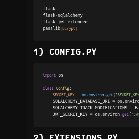
flask

flask-sqlalchemy

flask-jwt-extended

passlib
[bcrypt]
1) CONFIG.PY
 os

import
:

class
Config
 = 
.
.
(
SECRET_KEY
os
environ
get
'SECRET_KE
    SQLALCHEMY_DATABASE_URI = os.envir
    SQLALCHEMY_TRACK_MODIFICATIONS = Fa
    JWT_SECRET_KEY = os.environ.
(
get
'JW
2) EXTENSIONS.PY