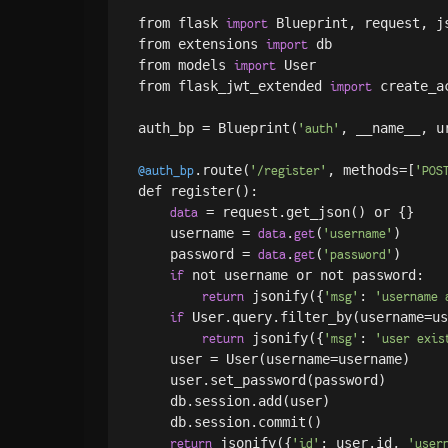
from flask 
 Blueprint, request, js
import
from extensions 
 db

import
from models 
 User

import
from flask_jwt_extended 
 create_a
import
auth_bp = Blueprint(
, __name__, u
'auth'
.route(
, methods=[
@auth_bp
'/register'
'POS
def register():

 = request.get_json() or {}

data
    username = 
.
(
)

data
get
'username'
    password = 
.
(
)

data
get
'password'
 not username or not password:

if
 jsonify({
: 
return
'msg'
'username 
 User.query.filter_by(username=us
if
 jsonify({
: 
return
'msg'
'user exis
    user = User(username=username)

    user.set_password(password)

    db.session.add(user)

    db.session.commit()

 jsonify({
: user.id, 
return
'id'
'user