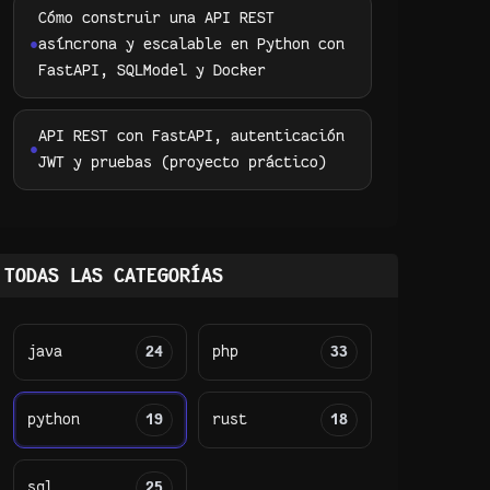
Cómo construir una API REST
asíncrona y escalable en Python con
FastAPI, SQLModel y Docker
API REST con FastAPI, autenticación
JWT y pruebas (proyecto práctico)
TODAS LAS CATEGORÍAS
java
24
php
33
python
19
rust
18
sql
25