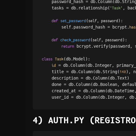
    password_hash = db.Column(db.Strin
    tasks = db.relationship(
, bac
'Task'
(
):

def
set_password
self, password
        self.password_hash = bcrypt.
has
(
):

def
check_password
self, password
 bcrypt.verify(password, s
return
(db.Model):

class
Task
 = db.Column(db.Integer, primary_
id
    title = db.Column(db.String(
), n
140
    description = db.Column(db.Text)

    done = db.Column(db.Boolean, defau
    created_at = db.Column(db.DateTime,
    user_id = db.Column(db.Integer, db
4) AUTH.PY (REGISTRO