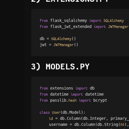
 flask_sqlalchemy 
from
import
SQLAlchemy
 flask_jwt_extended 
from
import
JWTManager
db = 
()

SQLAlchemy
jwt = 
JWTManager
3) MODELS.PY
 extensions 
from
import
 datetime 
from
import
 passlib.
 bcrypt

from
hash
import
(db.Model):

class
User
 = db.Column(db.Integer, primary_
id
    username = db.Column(db.String(
),
80