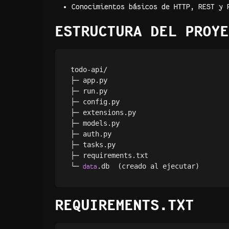
Conocimientos básicos de HTTP, REST y 
ESTRUCTURA DEL PROYE
todo-api/

├─ app.py

├─ run.py

├─ config.py

├─ extensions.py

├─ models.py

├─ auth.py

├─ tasks.py

├─ requirements.txt

└─ 
data
REQUIREMENTS.TXT