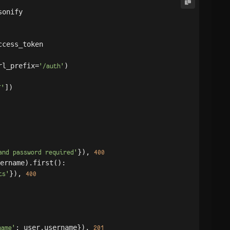
onify

ccess_token

rl_prefix=
)

'/auth'
])

T'
}), 
and password required'
400
ername).first():

}), 
ts'
400
: user.username}), 
name'
201