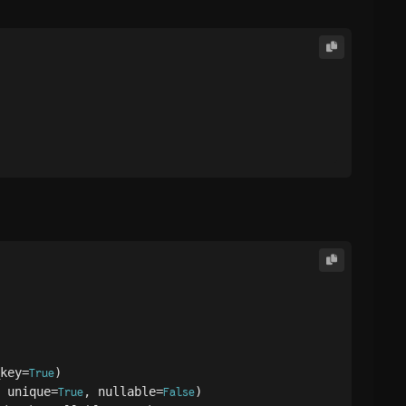
key=
)

True
 unique=
, nullable=
)

True
False