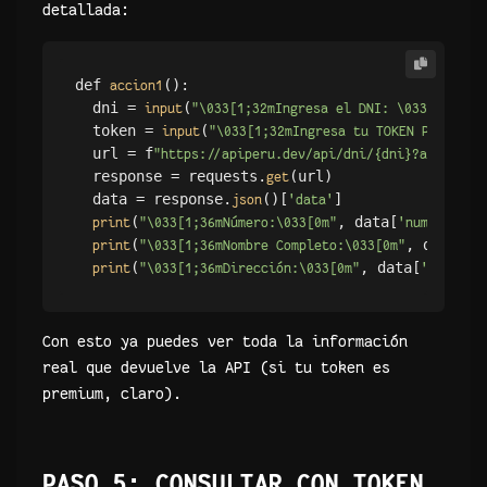
detallada:
def 
(): 

accion1
  dni = 
(
) 

input
"\033[1;32mIngresa el DNI: \033[0m"
  token = 
(
input
"\033[1;32mIngresa tu TOKEN PREMIUM:
  url = f
"https://apiperu.dev/api/dni/{dni}?api_toke
  response = requests.
(url) 

get
  data = response.
()[
] 

json
'data'
(
, data[
]) 

print
"\033[1;36mNúmero:\033[0m"
'numero'
(
, data[
print
"\033[1;36mNombre Completo:\033[0m"
'n
(
, data[
print
"\033[1;36mDirección:\033[0m"
'direcci
Con esto ya puedes ver toda la información
real que devuelve la API (si tu token es
premium, claro).
PASO 5: CONSULTAR CON TOKEN