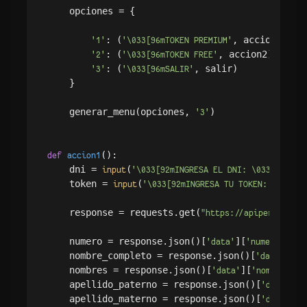
    opciones = {

: (
, accion1),

'1'
'\033[96mTOKEN PREMIUM'
: (
, accion2),

'2'
'\033[96mTOKEN FREE'
: (
, salir)

'3'
'\033[96mSALIR'
    }

    generar_menu(opciones, 
)

'3'
():

def
accion1
    dni = 
(
)

input
'\033[92mINGRESA EL DNI: \033[93m'
    token = 
(
input
'\033[92mINGRESA TU TOKEN: \033[93
    response = requests.get(
"https://apiperu.dev/a
    numero = response.json()[
][
]

'data'
'numero'
    nombre_completo = response.json()[
][
'data'
'n
    nombres = response.json()[
][
]

'data'
'nombres'
    apellido_paterno = response.json()[
][
'data'
'
    apellido_materno = response.json()[
][
'data'
'