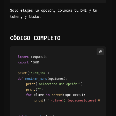
Solo eliges la opción, colocas tu DNI y tu
token, y listo.
CÓDIGO COMPLETO
import
 json

import
(
print
'\033[96m'
(
):

def
mostrar_menu
opciones
(
)

print
'Seleccione una opción:'
(
)

print
""
 clave 
(opciones):

for
in
sorted
(
)

print
f' 
{clave}
) 
{opciones[clave][
0
]}
'