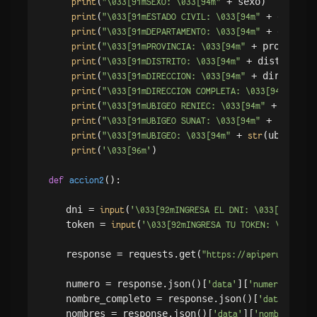
(
 + sexo)

print
"\033[91mSEXO: \033[94m"
(
 + estado_
print
"\033[91mESTADO CIVIL: \033[94m"
(
 + departa
print
"\033[91mDEPARTAMENTO: \033[94m"
(
 + provincia)
print
"\033[91mPROVINCIA: \033[94m"
(
 + distrito)

print
"\033[91mDISTRITO: \033[94m"
(
 + direccion)
print
"\033[91mDIRECCION: \033[94m"
(
 + d
print
"\033[91mDIRECCION COMPLETA: \033[94m"
(
 + ubigeo
print
"\033[91mUBIGEO RENIEC: \033[94m"
(
 + ubigeo_
print
"\033[91mUBIGEO SUNAT: \033[94m"
(
 + 
(ubigeo))

print
"\033[91mUBIGEO: \033[94m"
str
(
)    

print
'\033[96m'
():

def
accion2
   dni = 
(
)

input
'\033[92mINGRESA EL DNI: \033[93m'
   token = 
(
input
'\033[92mINGRESA TU TOKEN: \033[93m
   response = requests.get(
"https://apiperu.dev/ap
   numero = response.json()[
][
]

'data'
'numero'
   nombre_completo = response.json()[
][
'data'
'no
   nombres = response.json()[
][
]

'data'
'nombres'