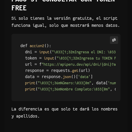
FREE
Si solo tienes la versión gratuita, el script
funciona igual, solo que mostrará menos datos.
def 
(): 

accion2
  dni = 
(
) 

input
"\033[1;32mIngresa el DNI: \033[0m"
  token = 
(
input
"\033[1;32mIngresa tu TOKEN FREE: \0
  url = f
"https://apiperu.dev/api/dni/{dni}?api_toke
  response = requests.
(url) 

get
  data = response.
()[
] 

json
'data'
(
, data[
]) 

print
"\033[1;36mNúmero:\033[0m"
'numero'
(
, data[
print
"\033[1;36mNombre Completo:\033[0m"
'n
La diferencia es que solo te dará los nombres
y apellidos.