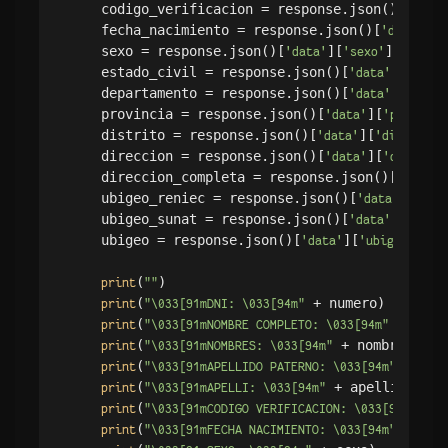
    codigo_verificacion = response.json()[
'data'
    fecha_nacimiento = response.json()[
][
'data'
'
    sexo = response.json()[
][
]

'data'
'sexo'
    estado_civil = response.json()[
][
'data'
'esta
    departamento = response.json()[
][
'data'
'depa
    provincia = response.json()[
][
'data'
'provinci
    distrito = response.json()[
][
'data'
'distrito'
    direccion = response.json()[
][
'data'
'direccio
    direccion_completa = response.json()[
]
'data'
    ubigeo_reniec = response.json()[
][
'data'
'ubi
    ubigeo_sunat = response.json()[
][
'data'
'ubig
    ubigeo = response.json()[
][
]

'data'
'ubigeo'
(
)

print
""
(
 + numero)

print
"\033[91mDNI: \033[94m"
(
 + nomb
print
"\033[91mNOMBRE COMPLETO: \033[94m"
(
 + nombres)

print
"\033[91mNOMBRES: \033[94m"
(
 + ape
print
"\033[91mAPELLIDO PATERNO: \033[94m"
(
 + apellido_mate
print
"\033[91mAPELLI: \033[94m"
(
 + 
print
"\033[91mCODIGO VERIFICACION: \033[94m"
s
(
 + fec
print
"\033[91mFECHA NACIMIENTO: \033[94m"