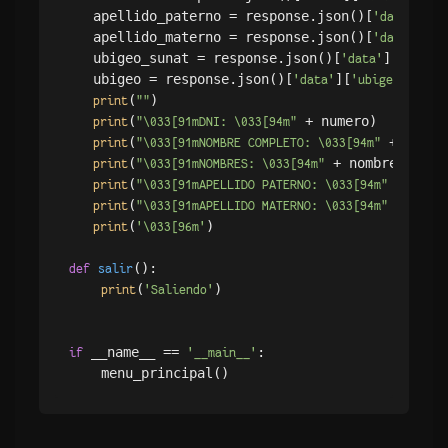
   apellido_paterno = response.json()[
][
'data'
'a
   apellido_materno = response.json()[
][
'data'
'a
   ubigeo_sunat = response.json()[
][
'data'
'ubigeo
   ubigeo = response.json()[
][
]

'data'
'ubigeo'
(
)

print
""
(
 + numero)

print
"\033[91mDNI: \033[94m"
(
 + nombr
print
"\033[91mNOMBRE COMPLETO: \033[94m"
(
 + nombres)

print
"\033[91mNOMBRES: \033[94m"
(
 + apel
print
"\033[91mAPELLIDO PATERNO: \033[94m"
(
 + apel
print
"\033[91mAPELLIDO MATERNO: \033[94m"
(
)

print
'\033[96m'
():

def
salir
(
)

print
'Saliendo'
 __name__ == 
:

if
'__main__'