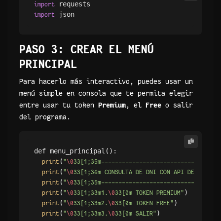
import
import
PASO 3: CREAR EL MENÚ
PRINCIPAL
Para hacerlo más interactivo, puedes usar un
menú simple en consola que te permita elegir
entre usar tu token
Premium
, el
Free
o salir
del programa.
def menu_principal(): 

(
print
"
\0
33[1;35m----------------------------------
(
print
"
\0
33[1;36m CONSULTA DE DNI CON API DE PERU D
(
print
"
\0
33[1;35m----------------------------------
(
) 

print
"
\0
33[1;33m1.
\0
33[0m TOKEN PREMIUM"
(
) 

print
"
\0
33[1;33m2.
\0
33[0m TOKEN FREE"
(
print
"
\0
33[1;33m3.
\0
33[0m SALIR"