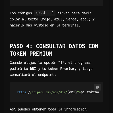
Los códigos
\033[...]
sirven para darle
color al texto (rojo, azul, verde, etc.) y
hacerlo más vistoso en la terminal.
PASO 4: CONSULTAR DATOS CON
TOKEN PREMIUM
Cuando elijas la opción “1”, el programa
pedirá tu
DNI
y tu
token Premium
, y luego
consultará el endpoint:
/
{dni}
https:
/apiperu.dev/api/dni/
?a
Así puedes obtener toda la información