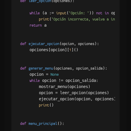
(
):

def
leer_opcion
opciones
 (a := 
(
)) 
 opciones:
while
input
'Opción: '
not
in
(
print
'Opción incorrecta, vuelva a intentarl
 a

return
(
):

def
ejecutar_opcion
opcion, opciones
    opciones[opcion][
]()

1
(
):

def
generar_menu
opciones, opcion_salida
    opcion = 
None
 opcion != opcion_salida:

while
        mostrar_menu(opciones)

        opcion = leer_opcion(opciones)

        ejecutar_opcion(opcion, opciones)

()

print
():

def
menu_principal