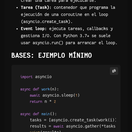
crear una tarea para ejecutarse.
Tarea (Task):
contenedor que programa la
ejecución de una coroutine en el loop
(asyncio.create_task).
Event loop:
ejecuta tareas, callbacks y
gestiona I/O. Con Python 3.7+ se suele
usar asyncio.run() para arrancar el loop.
BASES: EJEMPLO MÍNIMO
 asyncio

import
(
):

async
def
work
n
 asyncio.sleep(
)

await
1
 n * 
return
2
():

async
def
main
    tasks = [asyncio.create_task(work(i)) 
 i
for
    results = 
 asyncio.gather(*tasks)

await