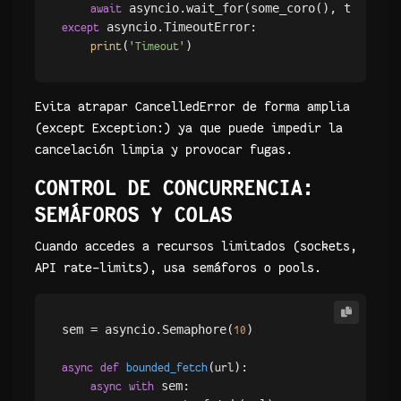
 asyncio.wait_for(some_coro(), timeout=
await
 asyncio.TimeoutError:

except
(
print
'Timeout'
Evita atrapar CancelledError de forma amplia
(except Exception:) ya que puede impedir la
cancelación limpia y provocar fugas.
CONTROL DE CONCURRENCIA:
SEMÁFOROS Y COLAS
Cuando accedes a recursos limitados (sockets,
API rate-limits), usa semáforos o pools.
sem = asyncio.Semaphore(
)

10
(
):

async
def
bounded_fetch
url
 sem:

async
with