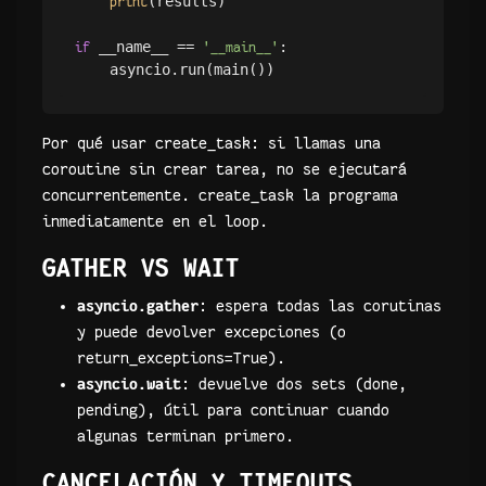
(results)

print
 __name__ == 
:

if
'__main__'
Por qué usar create_task: si llamas una
coroutine sin crear tarea, no se ejecutará
concurrentemente. create_task la programa
inmediatamente en el loop.
GATHER VS WAIT
asyncio.gather
: espera todas las corutinas
y puede devolver excepciones (o
return_exceptions=True).
asyncio.wait
: devuelve dos sets (done,
pending), útil para continuar cuando
algunas terminan primero.
CANCELACIÓN Y TIMEOUTS