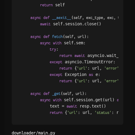
 self

return
(
):

async
def
__aexit__
self, exc_type, exc, tb
 self.session.close()

await
(
):

async
def
fetch
self, url
 self.sem:

async
with
:

try
 asyncio.wait_for(sel
return
await
 asyncio.TimeoutError:

except
 {
: url, 
: 
return
'url'
'error'
'time
 Exception 
 e:

except
as
 {
: url, 
: 
(e
return
'url'
'error'
str
(
):

async
def
_get
self, url
 self.session.get(url) 
 resp:
async
with
as
            text = 
 resp.text()

await
 {
: url, 
: resp.st
return
'url'
'status'
downloader/main.py