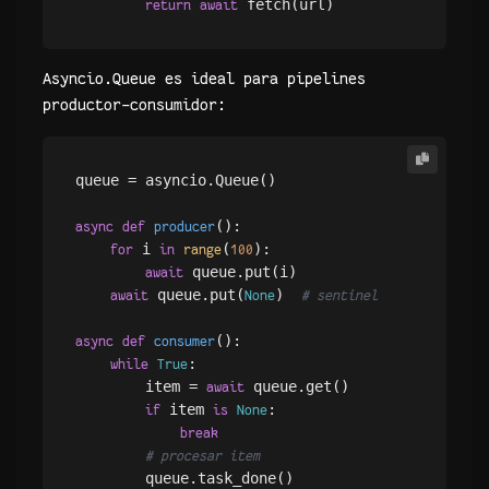
return
await
Asyncio.Queue es ideal para pipelines
productor-consumidor:
queue = asyncio.Queue()

():

async
def
producer
 i 
(
):

for
in
range
100
 queue.put(i)

await
 queue.put(
)  
await
None
# sentinel
():

async
def
consumer
:

while
True
        item = 
 queue.get()

await
 item 
:

if
is
None
break
# procesar item