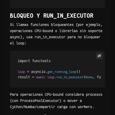
BLOQUEO Y RUN_IN_EXECUTOR
Si llamas funciones bloqueantes (por ejemplo,
operaciones CPU-bound o librerías sin soporte
async), usa run_in_executor para no bloquear
el loop:
import functools

 = asyncio.
()

loop
get_running_loop
result = 
.
(
, functool
await
loop
run_in_executor
None
Para operaciones CPU-bound considera procesos
(con ProcessPoolExecutor) o mover a
Cython/Numba/compartir carga con workers.