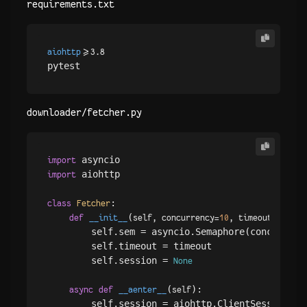
requirements.txt
aiohttp>
=3.8
downloader/fetcher.py
import
 aiohttp

import
:

class
Fetcher
(
):

def
__init__
self, concurrency=
10
, timeout=
10
        self.sem = asyncio.Semaphore(concurrency
        self.timeout = timeout

        self.session = 
None
(
):

async
def
__aenter__
self
        self.session = aiohttp.ClientSession()
