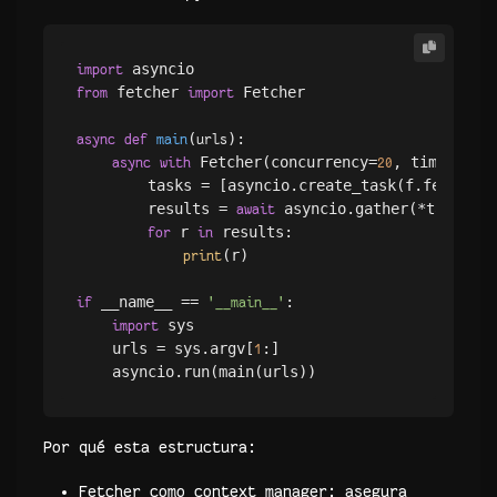
import
 fetcher 
 Fetcher

from
import
(
):

async
def
main
urls
 Fetcher(concurrency=
, timeout=
async
with
20
8
        tasks = [asyncio.create_task(f.fetch(u)
        results = 
 asyncio.gather(*tasks)

await
 r 
 results:

for
in
(r)

print
 __name__ == 
:

if
'__main__'
 sys

import
    urls = sys.argv[
:]

1
Por qué esta estructura:
Fetcher como context manager: asegura