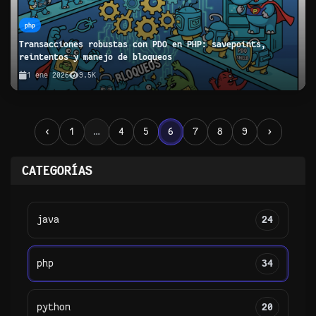
php
Transacciones robustas con PDO en PHP: savepoints,
reintentos y manejo de bloqueos
1 ene 2026
9.5K
‹
1
…
4
5
6
7
8
9
›
CATEGORÍAS
java
24
php
34
python
20