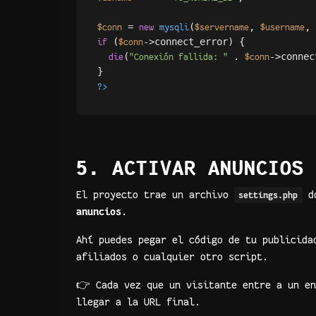
 = 
(
, 
, 
$conn
new
mysqli
$servername
$username
 (
->connect_error) {

if
$conn
(
 . 
->connec
die
"Conexión fallida: "
$conn
?>
5. ACTIVAR ANUNCIOS
El proyecto trae un archivo
do
settings.php
anuncios
.
Ahí puedes pegar el código de tu publicid
afiliados o cualquier otro script.
👉 Cada vez que un visitante entre a un en
llegar a la URL final.