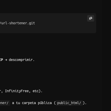
IP
→ descomprimir.
r, InfinityFree, etc).
ener/
a tu carpeta pública (
public_html/
).