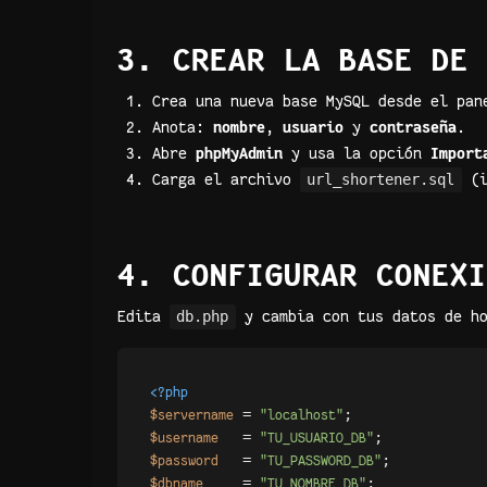
3. CREAR LA BASE DE 
Crea una nueva base MySQL desde el pan
Anota:
nombre
,
usuario
y
contraseña
.
Abre
phpMyAdmin
y usa la opción
Import
Carga el archivo
url_shortener.sql
(i
4. CONFIGURAR CONEXI
Edita
db.php
y cambia con tus datos de ho
<?php
 = 
$servername
"localhost"
 = 
$username  
"TU_USUARIO_DB"
 = 
$password  
"TU_PASSWORD_DB"
 = 
;

$dbname    
"TU_NOMBRE_DB"