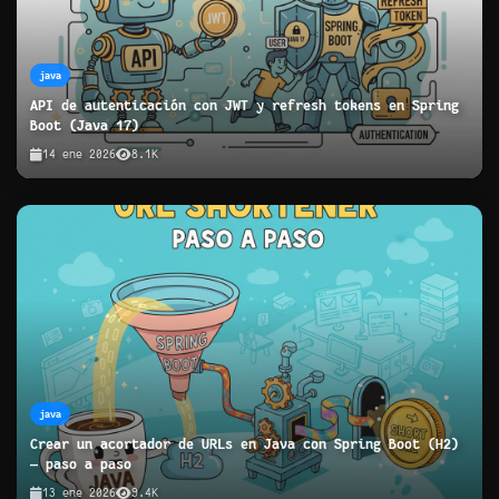
java
API de autenticación con JWT y refresh tokens en Spring
Boot (Java 17)
14 ene 2026
8.1K
java
Crear un acortador de URLs en Java con Spring Boot (H2)
— paso a paso
13 ene 2026
9.4K