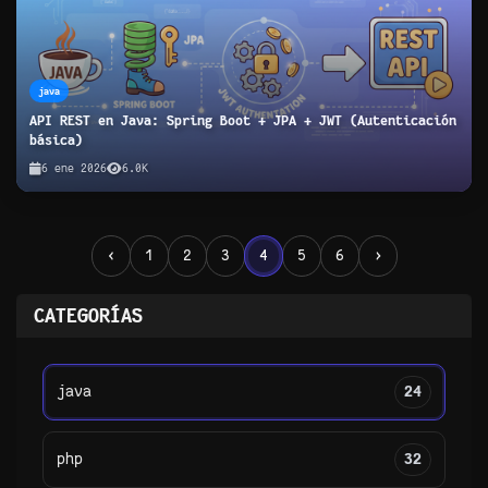
java
API REST en Java: Spring Boot + JPA + JWT (Autenticación
básica)
6 ene 2026
6.0K
‹
1
2
3
4
5
6
›
CATEGORÍAS
java
24
php
32